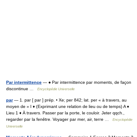
Par intermittence
— ● Par intermittence par moments, de façon
discontinue …
Encyclopédie Universelle
par
— 1. par [ par ] prép. • Xe; per 842; lat. per « à travers, au
moyen de » I ♦ (Exprimant une relation de lieu ou de temps) A ♦
Lieu 1 ♦ À travers. Passer par la porte, le couloir. Jeter qqch.,
regarder par la fenêtre. Voyager par mer, air, terre …
Encyclopédie
Universelle