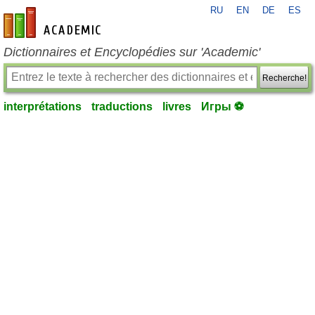
RU
EN
DE
ES
fr-academic.com
Dictionnaires et Encyclopédies sur 'Academic'
Recherche!
interprétations
traductions
livres
Игры ⚽