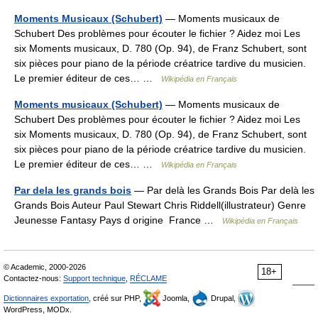
Moments Musicaux (Schubert)
— Moments musicaux de
Schubert Des problèmes pour écouter le fichier ? Aidez moi Les
six Moments musicaux, D. 780 (Op. 94), de Franz Schubert, sont
six pièces pour piano de la période créatrice tardive du musicien.
Le premier éditeur de ces… …
Wikipédia en Français
Moments musicaux (Schubert)
— Moments musicaux de
Schubert Des problèmes pour écouter le fichier ? Aidez moi Les
six Moments musicaux, D. 780 (Op. 94), de Franz Schubert, sont
six pièces pour piano de la période créatrice tardive du musicien.
Le premier éditeur de ces… …
Wikipédia en Français
Par dela les grands bois
— Par delà les Grands Bois Par delà les
Grands Bois Auteur Paul Stewart Chris Riddell(illustrateur) Genre
Jeunesse Fantasy Pays d origine France …
Wikipédia en Français
© Academic, 2000-2026
18+
Contactez-nous:
Support technique
,
RÉCLAME
Dictionnaires exportation
, créé sur PHP,
Joomla,
Drupal,
WordPress, MODx.